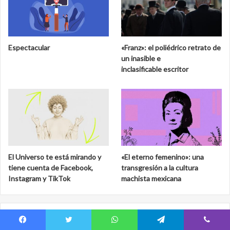
Espectacular
«Franz»: el poliédrico retrato de
un inasible e
inclasificable escritor
El Universo te está mirando y
«El eterno femenino»: una
tiene cuenta de Facebook,
transgresión a la cultura
Instagram y TikTok
machista mexicana
Licencia Política
Facebook
Twitter
WhatsApp
Telegram
Viber