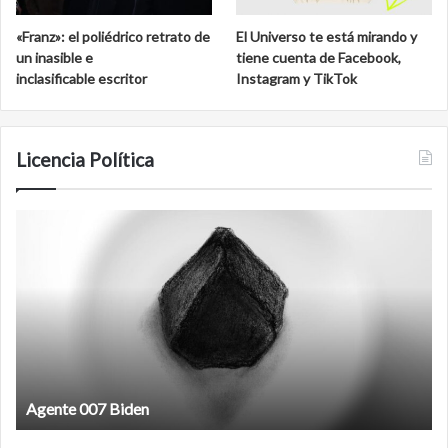
«Franz»: el poliédrico retrato de
El Universo te está mirando y
un inasible e
tiene cuenta de Facebook,
inclasificable escritor
Instagram y TikTok
Licencia Política
Agente
F
007
an
Biden
Agente 007 Biden