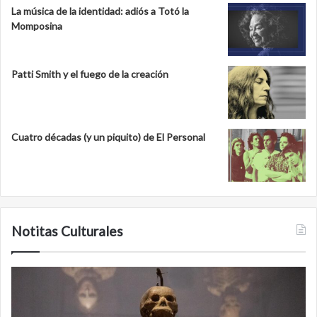
La música de la identidad: adiós a Totó la
Momposina
Patti Smith y el fuego de la creación
Cuatro décadas (y un piquito) de El Personal
Notitas Culturales
Cara
M
a
la
cara
c