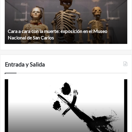
con
m
la
v
muerte:
al
exposición
n
en
d
el
Cara a cara con la muerte: exposición en el Museo
la
Museo
b
Nacional de San Carlos
Nacional
d
de
C
San
Carlos
Entrada y Salida
No
F
murió
de
amor