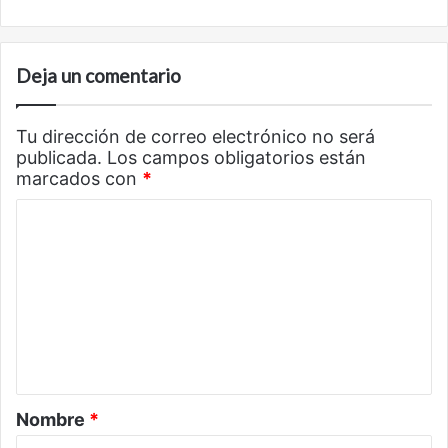
Deja un comentario
Tu dirección de correo electrónico no será
publicada.
Los campos obligatorios están
marcados con
*
C
o
m
e
n
t
a
Nombre
*
r