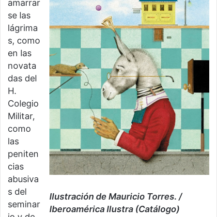
amarrar
se las
lágrima
s, como
en las
novata
das del
H.
Colegio
Militar,
como
las
peniten
cias
abusiva
s del
Ilustración de Mauricio Torres. /
seminar
Iberoamérica Ilustra (Catálogo)
io y de