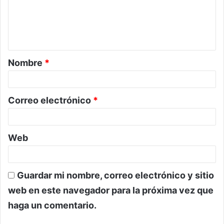
e
n
t
a
Nombre
*
r
i
o
Correo electrónico
*
*
Web
Guardar mi nombre, correo electrónico y sitio
web en este navegador para la próxima vez que
haga un comentario.