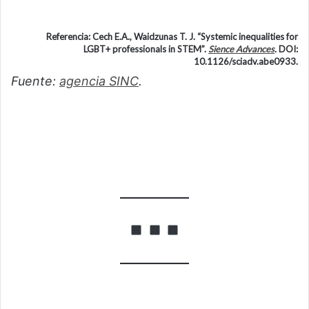
Referencia: Cech E.A., Waidzunas T. J. “Systemic inequalities for
LGBT+ professionals in STEM”.
Sience Advances
.
DOI:
10.1126/sciadv.abe0933.
Fuente:
agencia SINC
.