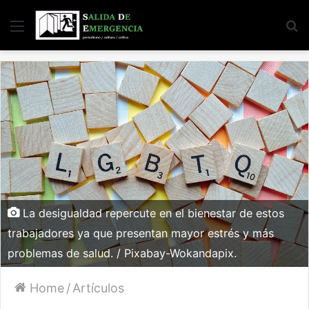
Menu
S
fo
La desigualdad repercute en el bienestar de estos
trabajadores ya que presentan mayor estrés y más
problemas de salud. / Pixabay-Wokandapix.
Home
/
Artículos