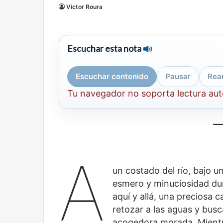
Víctor Roura
mirada
nuevo
Abre la Sala Naci
diferente
espacio
Cine, futbol y América Latina: una
Contemporánea, 
para
mirada diferente
para el arte y la c
el
Escuchar esta nota
arte
y
la
Escuchar contenido
Pausar
Rea
cultura
Tu navegador no soporta lectura au
Años
Olvido
después
A
un costado del río, bajo u
esmero y minuciosidad dur
aquí y allá, una preciosa c
retozar a las aguas y busc
acogedora morada. Mientra