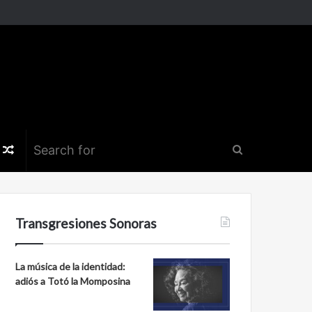
k
er
nstagram
Random
Search
Article
for
Transgresiones Sonoras
La música de la identidad:
adiós a Totó la Momposina