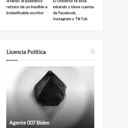
«Franz»: el poliédrico
El Universo te está
retrato de un inasible e
mirando y tiene cuenta
inclasificable escritor
de Facebook,
Instagram y TikTok
Licencia Política
Agente
Film
007
antineoliberal
Biden
Agente 007 Biden
Film antineoli