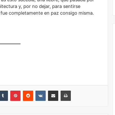
El dragón
tectura y, por no dejar, para sentirse
se fue completamente en paz consigo misma.
nkedIn
Tumblr
Pinterest
Reddit
VKontakte
Share via Email
Print