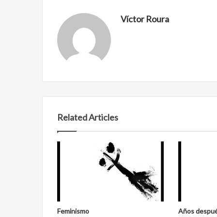
Víctor Roura
Related Articles
Reformulación
Nueva
droga
Reformulación
Nueva droga
Feminismo
Años despu