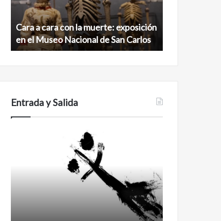
exposición
norte
en
de
Cara a cara con la muerte: exposición
Minanbé, la c
el
la
en el Museo Nacional de San Carlos
norte de la b
Museo
biosfera
Nacional
de
de
Calakmul
San
Carlos
Entrada y Salida
No
Feminismo
murió
de
amor