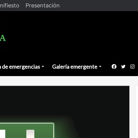
nifiesto
Presentación
a de emergencias
Galería emergente
Faceboo
Twitt
I