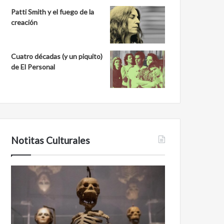
Patti Smith y el fuego de la
creación
Cuatro décadas (y un piquito)
de El Personal
Notitas Culturales
Cara
Minanbé,
a
la
cara
ciudad
con
maya
la
virgen
muerte:
al