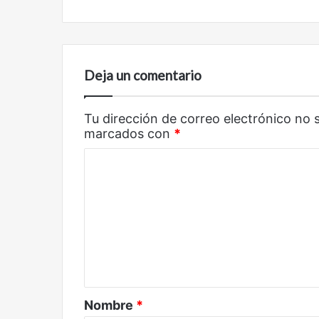
Deja un comentario
Tu dirección de correo electrónico no 
marcados con
*
C
o
m
e
n
t
a
Nombre
*
r