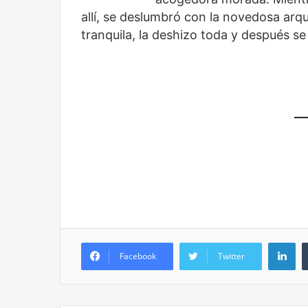
Años después
Olvido
allí, se deslumbró con la novedosa arqui
tranquila, la deshizo toda y después 
Li
Facebook
Twitter