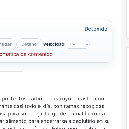
la
onal
Nunca más sin todas las voces: la
diversidad
un nuevo espacio
diversidad de la letras mexicanas en
de
ultura
una nueva colección digital
la
Detenido
letras
mexicanas
en
nudar
Detener
Velocidad
una
nueva
tomatica de contenido
colección
digital
El
dragón
n portentoso árbol, construyó el castor con
ante casi todo el día, con ramas recogidas
asa para su pareja, luego de lo cual fueron a
ar alimento para encerrarse a deglutirlo en su
s esto sucedía, una liebre, que pasaba por