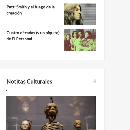
Patti Smith y el fuego de la
creación
Cuatro décadas (y un piquito)
de El Personal
Notitas Culturales
Cara
Minanbé,
a
la
cara
ciudad
con
maya
la
virgen
muerte:
al