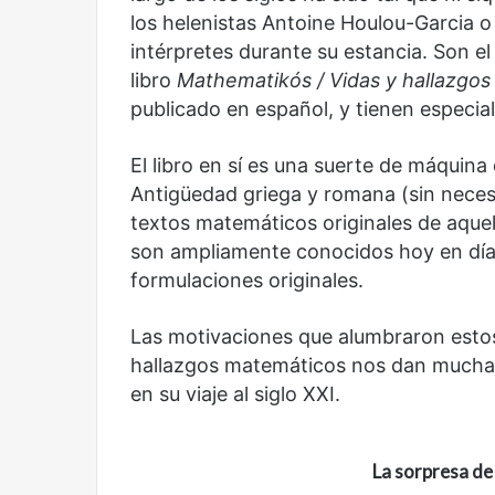
los helenistas Antoine Houlou-Garcia
intérpretes durante su estancia. Son e
libro
Mathematikós
/
Vidas y hallazgos
publicado en español, y tienen especia
El libro en sí es una suerte de máquina
Antigüedad griega y romana (sin necesi
textos matemáticos originales de aque
son ampliamente conocidos hoy en día,
formulaciones originales.
Reformulación
Nueva
Las motivaciones que alumbraron estos
droga
hallazgos matemáticos nos dan muchas 
en su viaje al siglo XXI.
La sorpresa de 