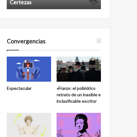
Certezas
Años despué
Convergencias
Espectacular
«Franz»: el poliédrico
retrato de un inasible e
inclasificable escritor