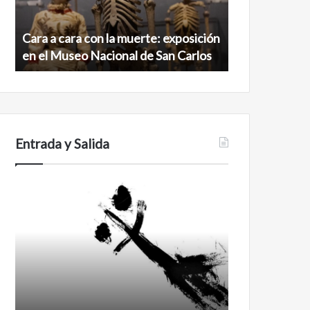
exposición
norte
en
de
Cara a cara con la muerte: exposición
Minanbé, la c
el
la
en el Museo Nacional de San Carlos
norte de la b
Museo
biosfera
Nacional
de
de
Calakmul
San
Carlos
Entrada y Salida
Certezas
Años
después