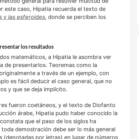
o método general para resolver multitud de
r este caso, Hipatia recuerda el texto de
 y las esferoides
, donde se perciben los
resentar los resultados
tados matemáticos, a Hipatia le asombra ver
a de presentarlos. Teoremas como la
originalmente a través de un ejemplo, con
lo es fácil deducir el caso general, que no
s y que se deja implícito.
res fueron coetáneos, y el texto de Diofanto
ducción árabe, Hipatia pudo haber conocido la
a constata que el paso de los siglos ha
e toda demostración debe ser lo más general
es (denotadas por letras) en lugar de números