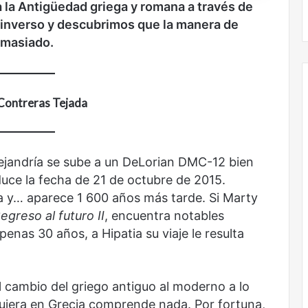
No murió de amor
 la Antigüedad griega y romana a través de
 inverso y descubrimos que la manera de
emasiado.
 Contreras Tejada
ejandría se sube a un DeLorian DMC-12 bien
duce la fecha de 21 de octubre de 2015.
ra y… aparece 1 600 años más tarde. Si Marty
egreso al futuro II
, encuentra notables
penas 30 años, a Hipatia su viaje le resulta
l cambio del griego antiguo al moderno a lo
siquiera en Grecia comprende nada. Por fortuna,