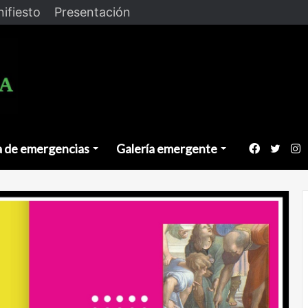
ifiesto
Presentación
a de emergencias
Galería emergente
Faceboo
Twitt
I