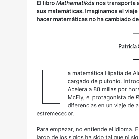
Olvido
El dragón
El libro
Mathematikós
nos transporta a
sus matemáticas. Imaginamos el viaje
hacer matemáticas no ha cambiado d
Patricia
L
a matemática Hipatia de Al
cargado de plutonio. Intro
Acelera a 88 millas por ho
McFly, el protagonista de
R
diferencias en un viaje de a
estremecedor.
Para empezar, no entiende el idioma. E
largo de los siglos ha sido tal que ni 