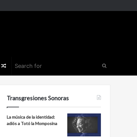
k
er
nstagram
Random
Search
Article
for
Transgresiones Sonoras
La música de la identidad:
adiós a Totó la Momposina