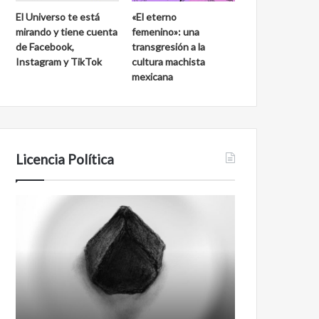
El Universo te está
«El eterno
mirando y tiene cuenta
femenino»: una
de Facebook,
transgresión a la
Instagram y TikTok
cultura machista
mexicana
Licencia Política
Agente
Film
007
antineoliberal
Biden