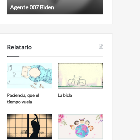
Agente 007 Biden
Film antineoli
Relatario
Paciencia, que el
La bicla
tiempo vuela