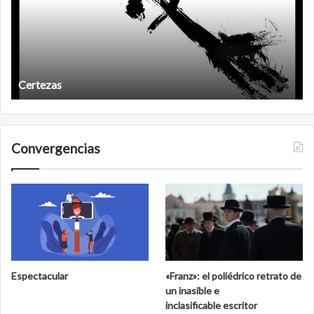
ezas
Años des
Convergencias
Espectacular
«Franz»: el poliédrico retrato de
un inasible e
inclasificable escritor