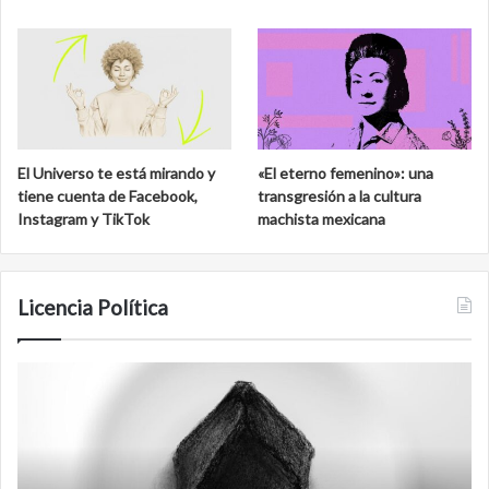
El Universo te está mirando y
«El eterno femenino»: una
tiene cuenta de Facebook,
transgresión a la cultura
Instagram y TikTok
machista mexicana
Licencia Política
Agente
Film
007
anti
Biden