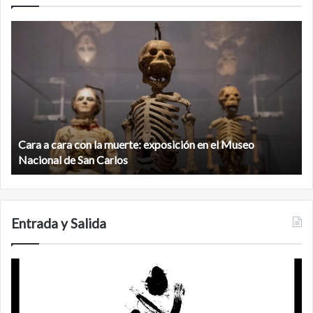
Minanbé,
la
ciudad
maya
virgen
al
norte
de
n la muerte: exposición en el Museo
la
Minanbé, la ciudad 
biosfera
an Carlos
Calakmul
de
Calakmul
Entrada y Salida
zas
Años
después