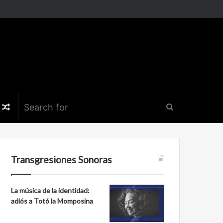
k
er
nstagram
Random
Search
Article
for
Transgresiones Sonoras
La música de la identidad:
adiós a Totó la Momposina