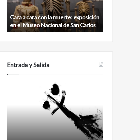
exposición
norte
en
de
Cara a cara con la muerte: exposición
Minanbé, la c
el
la
en el Museo Nacional de San Carlos
norte de la b
Museo
biosfera
Nacional
de
de
Calakmul
San
Carlos
Entrada y Salida
Certezas
Años
después