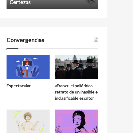
Certezas
Años despué
Convergencias
Espectacular
«Franz»: el poliédrico
retrato de un inasible e
inclasificable escritor