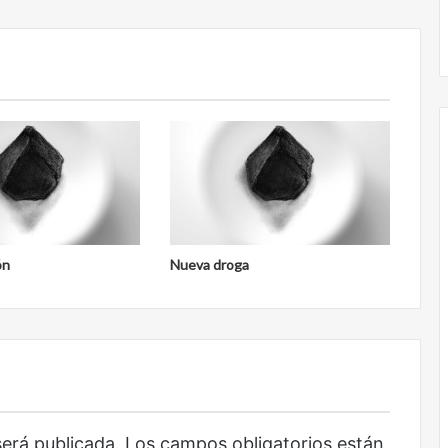
Obradorista
ón
Nueva droga
será publicada.
Los campos obligatorios están