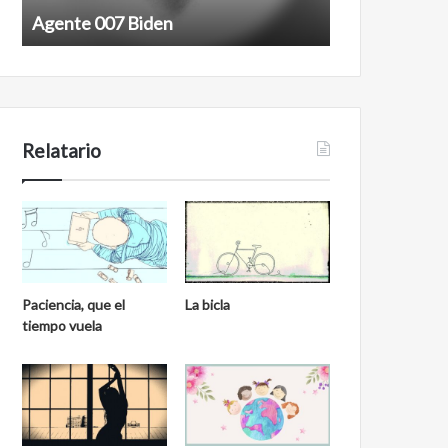
Agente 007 Biden
Film antineoli
Relatario
Paciencia, que el
La bicla
tiempo vuela