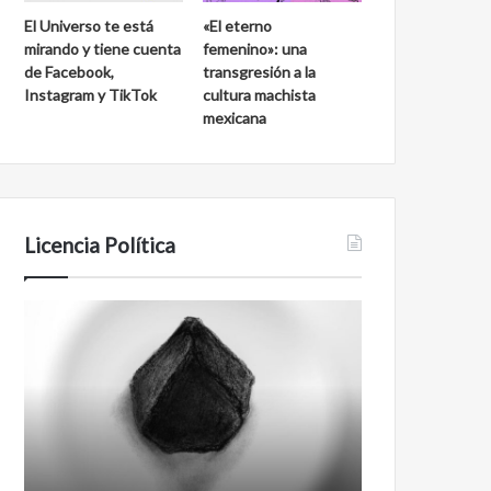
El Universo te está
«El eterno
mirando y tiene cuenta
femenino»: una
de Facebook,
transgresión a la
Instagram y TikTok
cultura machista
mexicana
Licencia Política
Agente
Film
007
antineoliberal
Biden