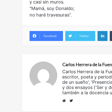
y casi sin muros.
“Mamá, soy Donaldo;
no haré travesuras”.
Li
Facebook
Twitter
Carlos Herrera de la Fue
Reformulación
Nueva
Carlos Herrera de la Fu
droga
escritor, poeta y period
de un sueño', 'Presencia
y dos ensayos ('Ser y d
también a la docencia un
Twitter
Website