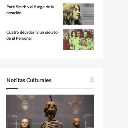
Patti Smith y el fuego de la
creación
Cuatro décadas (y un piquito)
de El Personal
Notitas Culturales
Cara
Minanbé,
a
la
cara
ciudad
con
maya
la
virgen
muerte:
al