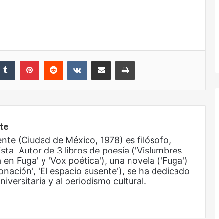
nkedIn
Tumblr
Pinterest
Reddit
VKontakte
Share via Email
Print
nte
Obradorista
ente (Ciudad de México, 1978) es filósofo,
ista. Autor de 3 libros de poesía ('Vislumbres
 en Fuga' y 'Vox poética'), una novela ('Fuga')
onación', 'El espacio ausente'), se ha dedicado
iversitaria y al periodismo cultural.