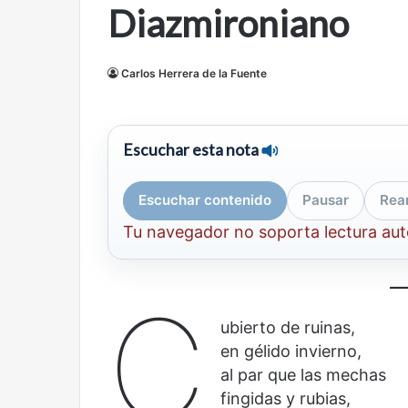
Diazmironiano
mirada
nuevo
Abre la Sala Naci
diferente
espacio
Cine, futbol y América Latina: una
Contemporánea, 
para
mirada diferente
para el arte y la c
el
Carlos Herrera de la Fuente
arte
y
la
Escuchar esta nota
cultura
Escuchar contenido
Pausar
Rea
Tu navegador no soporta lectura au
Olvido
El
dragón
C
ubierto de ruinas,
en gélido invierno,
al par que las mechas
fingidas y rubias,