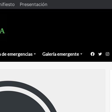
ifiesto
Presentación
a de emergencias
Galería emergente
Faceboo
Twitt
I