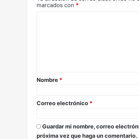
marcados con
*
C
o
m
e
n
t
a
Nombre
*
r
i
o
Correo electrónico
*
*
Guardar mi nombre, correo electróni
próxima vez que haga un comentario.