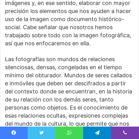
imágenes y, en ese sentido, elaborar con mayor
precisión los elementos que nos ayuden a hacer
uso de la imagen como documento histórico-
social. Cabe señalar que nosotros hemos
trabajado sobre todo con la imagen fotográfica,
así que nos enfocaremos en ella.
Las fotografías son mundos de relaciones
silenciosas, densas, congeladas en el tiempo
mínimo del obturador. Mundos de seres callados
e inmóviles que deben ser descifrados a partir
del contexto donde se encuentran, en la historia
de su relación con los demás seres, tanto
personas como objetos. Es el conocimiento de
esas relaciones ocultas, expresiones complejas
del mundo de la cultura, lo que permite que nos
aproximemos a las fotografías más allá del
Facebook
Twitter
WhatsApp
Telegram
Viber