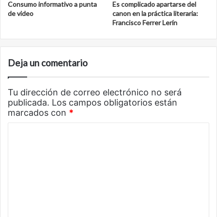
Consumo informativo a punta
Es complicado apartarse del
de video
canon en la práctica literaria:
Francisco Ferrer Lerín
Deja un comentario
Tu dirección de correo electrónico no será
publicada.
Los campos obligatorios están
marcados con
*
C
o
m
e
n
t
a