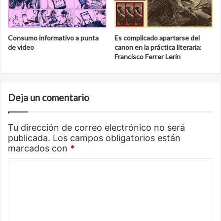
Consumo informativo a punta
Es complicado apartarse del
de video
canon en la práctica literaria:
Francisco Ferrer Lerín
Deja un comentario
Tu dirección de correo electrónico no será
publicada.
Los campos obligatorios están
marcados con
*
C
o
m
e