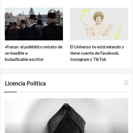
«Franz»: el poliédrico retrato de
El Universo te está mirando y
un inasible e
tiene cuenta de Facebook,
inclasificable escritor
Instagram y TikTok
Licencia Política
Agente
F
007
an
Biden