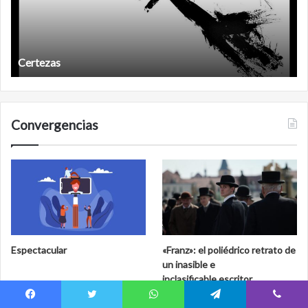
Años después
Convergencias
Espectacular
«Franz»: el poliédrico retrato de
un inasible e
inclasificable escritor
Facebook
Twitter
WhatsApp
Telegram
Viber