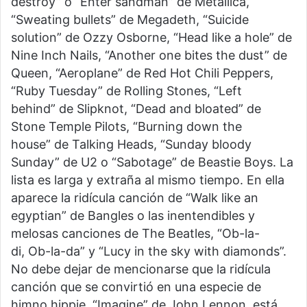
destroy” o “Enter sandman” de Metallica,
“Sweating bullets” de Megadeth, “Suicide
solution” de Ozzy Osborne, “Head like a hole” de
Nine Inch Nails, “Another one bites the dust” de
Queen, “Aeroplane” de Red Hot Chili Peppers,
“Ruby Tuesday” de Rolling Stones, “Left
behind” de Slipknot, “Dead and bloated” de
Stone Temple Pilots, “Burning down the
house” de Talking Heads, “Sunday bloody
Sunday” de U2 o “Sabotage” de Beastie Boys. La
lista es larga y extraña al mismo tiempo. En ella
aparece la ridícula canción de “Walk like an
egyptian” de Bangles o las inentendibles y
melosas canciones de The Beatles, “Ob-la-
di, Ob-la-da” y “Lucy in the sky with diamonds”.
No debe dejar de mencionarse que la ridícula
canción que se convirtió en una especie de
himno hippie, “Imagine” de John Lennon, está