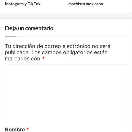
Instagram y TikTok
machista mexicana
Deja un comentario
Tu dirección de correo electrónico no será
publicada.
Los campos obligatorios están
marcados con
*
C
o
m
e
n
t
a
Nombre
*
r