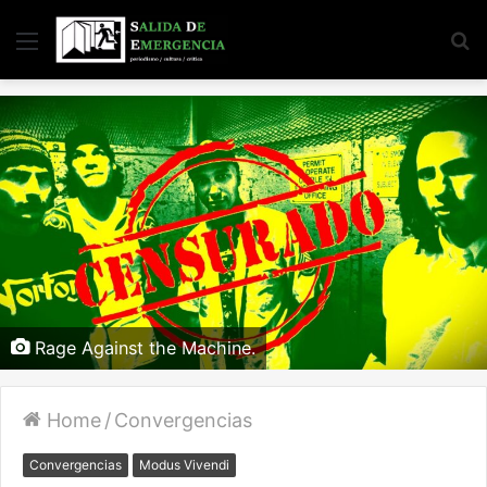
Menu
S
fo
Rage Against the Machine.
Home
/
Convergencias
Convergencias
Modus Vivendi