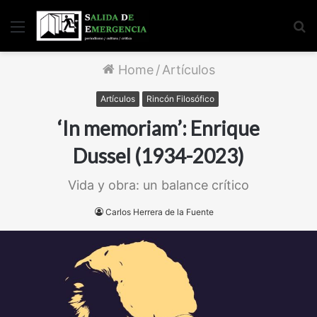
Menu
S
fo
Home
/
Artículos
Artículos
Rincón Filosófico
‘In memoriam’: Enrique
Dussel (1934-2023)
Vida y obra: un balance crítico
Carlos Herrera de la Fuente