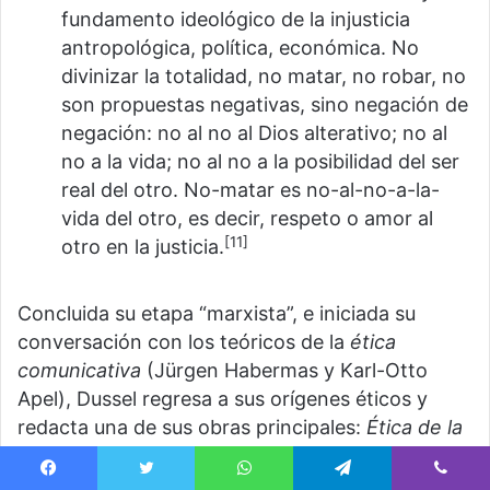
fundamento ideológico de la injusticia
antropológica, política, económica. No
divinizar la totalidad, no matar, no robar, no
son propuestas negativas, sino negación de
negación: no al no al Dios alterativo; no al
no a la vida; no al no a la posibilidad del ser
real del otro. No-matar es no-al-no-a-la-
vida del otro, es decir, respeto o amor al
[11]
otro en la justicia.
Concluida su etapa “marxista”, e iniciada su
conversación con los teóricos de la
ética
comunicativa
(Jürgen Habermas y Karl-Otto
Apel), Dussel regresa a sus orígenes éticos y
redacta una de sus obras principales:
Ética de la
liberación
(1995). En esta obra, Dussel eleva la
categoría del “absolutamente otro”, del excluido
Facebook
Twitter
WhatsApp
Telegram
Viber