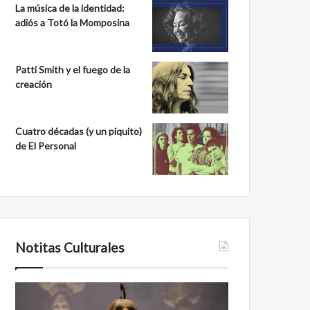
La música de la identidad:
adiós a Totó la Momposina
Patti Smith y el fuego de la
creación
Cuatro décadas (y un piquito)
de El Personal
Notitas Culturales
Cara
Minanbé,
a
la