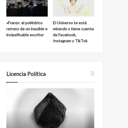
«Franz»: el poliédrico
El Universo te está
retrato de un inasible e
mirando y tiene cuenta
inclasificable escritor
de Facebook,
Instagram y TikTok
Licencia Política
Agente
Film
007
antineoliberal
Biden