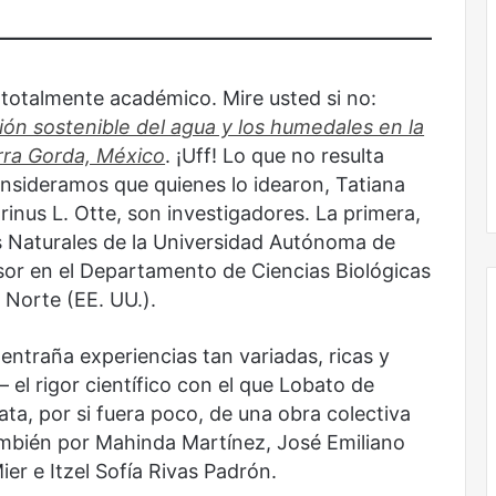
sin
todas
las
voces:
e, totalmente académico. Mire usted si no:
la
onal
Nunca más sin todas las voces: la
ión sostenible del agua y los humedales en la
diversidad
un nuevo espacio
diversidad de la letras mexicanas en
de
erra Gorda, México
. ¡Uff! Lo que no resulta
ultura
una nueva colección digital
la
onsideramos que quienes lo idearon, Tatiana
letras
nus L. Otte, son investigadores. La primera,
mexicanas
as Naturales de la Universidad Autónoma de
en
una
sor en el Departamento de Ciencias Biológicas
nueva
 Norte (EE. UU.).
colección
digital
entraña experiencias tan variadas, ricas y
El
el rigor científico con el que Lobato de
dragón
ata, por si fuera poco, de una obra colectiva
ambién por Mahinda Martínez, José Emiliano
er e Itzel Sofía Rivas Padrón.