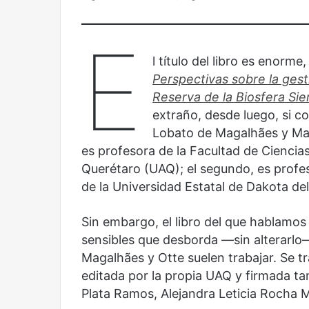
y
Sala
América
Nacional
E
Latina:
Contemporánea,
una
un
l título del libro es enorm
mirada
nuevo
Abre la Sala Naci
Perspectivas sobre la gest
diferente
espacio
Cine, futbol y América Latina: una
Contemporánea, 
para
Reserva de la Biosfera Si
mirada diferente
para el arte y la c
el
extraño, desde luego, si c
arte
Lobato de Magalhães y Mari
y
es profesora de la Facultad de Cienci
la
cultura
Querétaro (UAQ); el segundo, es profe
de la Universidad Estatal de Dakota del
Sin embargo, el libro del que hablamos 
Años
Olvido
sensibles que desborda —sin alterarlo— 
después
Magalhães y Otte suelen trabajar. Se tr
editada por la propia UAQ y firmada t
Plata Ramos, Alejandra Leticia Rocha Mi