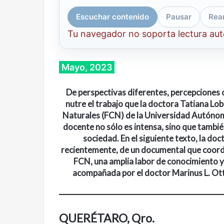
Escuchar contenido
Pausar
Rea
Tu navegador no soporta lectura au
Mayo, 2023
De perspectivas diferentes, percepciones c
nutre el trabajo que la doctora Tatiana Lo
Naturales (FCN) de la Universidad Autónom
docente no sólo es intensa, sino que tambié
sociedad. En el siguiente texto, la do
recientemente, de un documental que coordin
FCN, una amplia labor de conocimiento y 
acompañada por el doctor Marinus L. Otte
Cine,
Abre
QUERÉTARO, Qro.
futbol
la