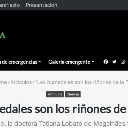
nifiesto
Presentación
a de emergencias
Galería emergente
Faceboo
Twitt
I
me
/
Artículos
/
“Los humedales son los riñones de la T
Artículos
Ciencia
dales son los riñones de 
e, la doctora Tatiana Lobato de Magalhães 