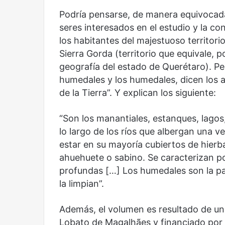
Podría pensarse, de manera equivocada
seres interesados en el estudio y la 
los habitantes del majestuoso territor
Años después
Olvido
Sierra Gorda (territorio que equivale, p
geografía del estado de Querétaro). Per
humedales y los humedales, dicen los 
de la Tierra”. Y explican los siguiente:
“Son los manantiales, estanques, lagos,
lo largo de los ríos que albergan una 
estar en su mayoría cubiertos de hierb
ahuehuete o sabino. Se caracterizan p
profundas […] Los humedales son la pa
la limpian”.
Además, el volumen es resultado de u
Lobato de Magalhães y financiado por e