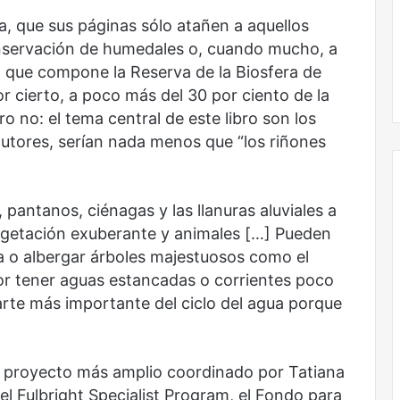
, que sus páginas sólo atañen a aquellos
conservación de humedales o, cuando mucho, a
io que compone la Reserva de la Biosfera de
El dragón
or cierto, a poco más del 30 por ciento de la
o no: el tema central de este libro son los
autores, serían nada menos que “los riñones
 pantanos, ciénagas y las llanuras aluviales a
vegetación exuberante y animales […] Pueden
a o albergar árboles majestuosos como el
or tener aguas estancadas o corrientes poco
rte más importante del ciclo del agua porque
n proyecto más amplio coordinado por Tatiana
l Fulbright Specialist Program, el Fondo para