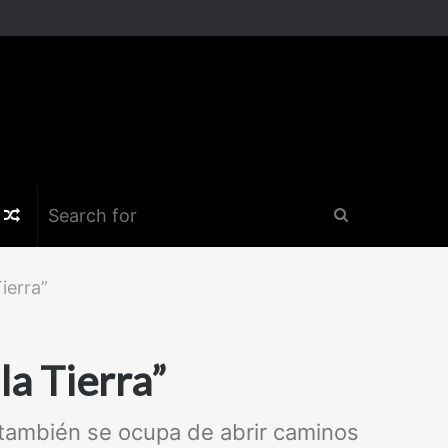
k
er
nstagram
Random
Search
Article
for
ierra”
la Tierra”
también se ocupa de abrir caminos