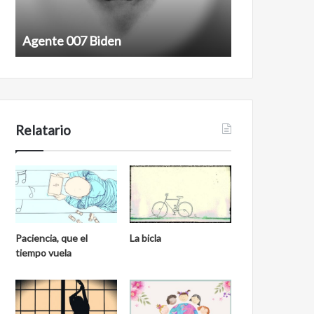
Agente 007 Biden
Film antineoli
Relatario
Paciencia, que el
La bicla
tiempo vuela