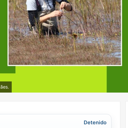
ães.
Detenido