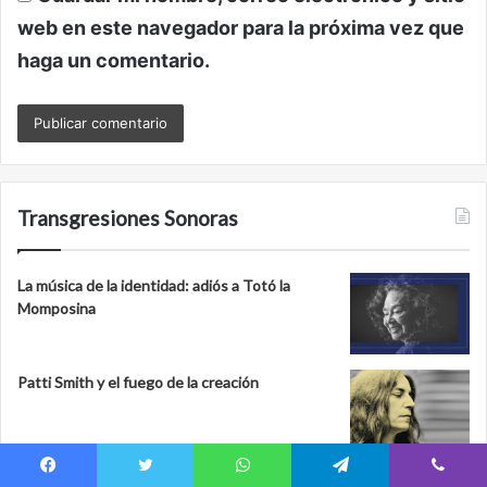
web en este navegador para la próxima vez que
haga un comentario.
Transgresiones Sonoras
La música de la identidad: adiós a Totó la
Momposina
Patti Smith y el fuego de la creación
Cuatro décadas (y un piquito) de El Personal
Facebook
Twitter
WhatsApp
Telegram
Viber