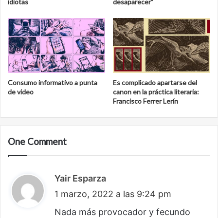
idiotas
desaparecer”
Consumo informativo a punta
Es complicado apartarse del
de video
canon en la práctica literaria:
Francisco Ferrer Lerín
One Comment
Yair Esparza
d
1 marzo, 2022 a las 9:24 pm
i
c
Nada más provocador y fecundo