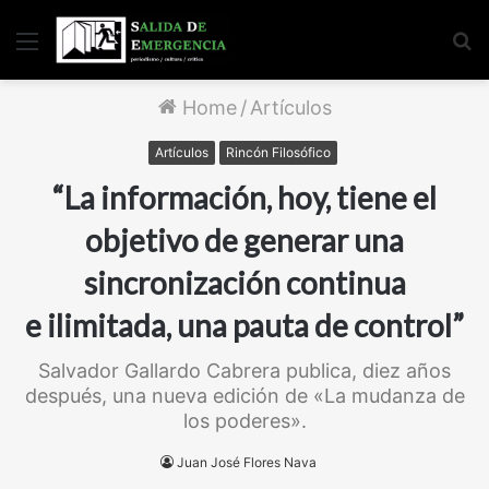
Menu
S
fo
Home
/
Artículos
Artículos
Rincón Filosófico
“La información, hoy, tiene el
objetivo de generar una
sincronización continua
e ilimitada, una pauta de control”
Salvador Gallardo Cabrera publica, diez años
después, una nueva edición de «La mudanza de
los poderes».
Juan José Flores Nava