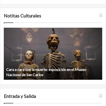
Notitas Culturales
Minanbé,
la
ciudad
maya
virgen
al
norte
de
te: exposición en el Museo
la
Minanbé, la ciudad maya virg
biosfera
Calakmul
de
Calakmul
Entrada y Salida