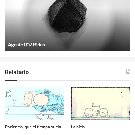
iden
Film antineoliberal
Relatario
Paciencia, que el tiempo vuela
La bicla