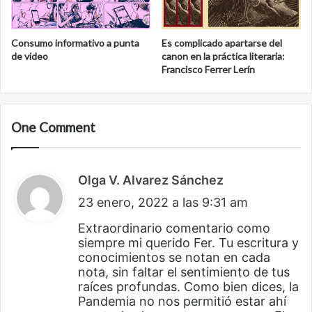
Consumo informativo a punta
Es complicado apartarse del
de video
canon en la práctica literaria:
Francisco Ferrer Lerín
One Comment
Olga V. Alvarez Sánchez
d
23 enero, 2022 a las 9:31 am
i
c
Extraordinario comentario como
siempre mi querido Fer. Tu escritura y
e
conocimientos se notan en cada
:
nota, sin faltar el sentimiento de tus
raíces profundas. Como bien dices, la
Pandemia no nos permitió estar ahí