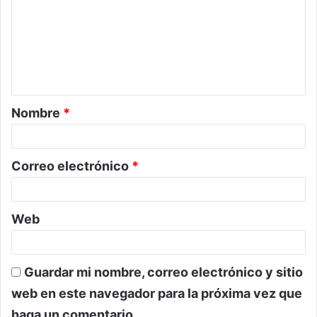
m
e
n
t
a
Nombre
*
r
i
o
Correo electrónico
*
*
Web
Guardar mi nombre, correo electrónico y sitio
web en este navegador para la próxima vez que
haga un comentario.