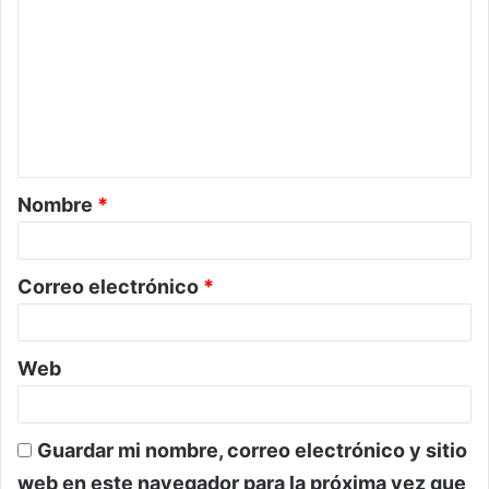
o
m
e
n
t
a
Nombre
*
r
i
o
Correo electrónico
*
*
Web
Guardar mi nombre, correo electrónico y sitio
web en este navegador para la próxima vez que