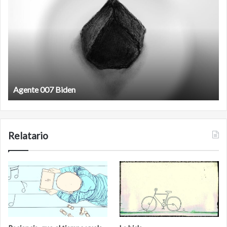
antineoliberal
Film antineoliberal
Relatario