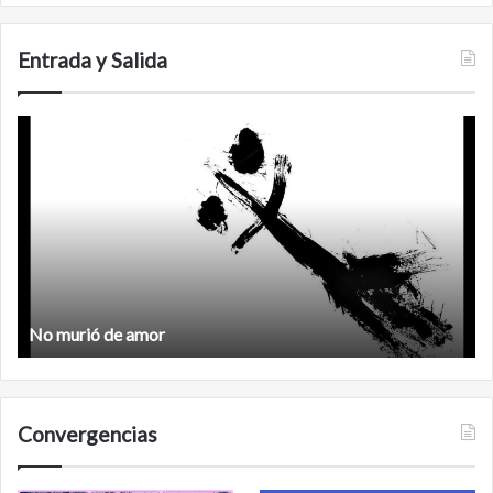
de
C
San
Carlos
Entrada y Salida
No
F
murió
de
amor
No murió de amor
Convergencias