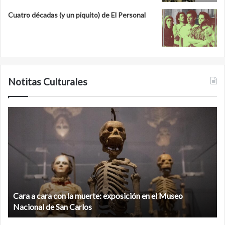
Cuatro décadas (y un piquito) de El Personal
Notitas Culturales
Cara
M
a
la
cara
c
con
m
la
v
muerte:
al
exposición
n
en
d
el
Cara a cara con la muerte: exposición en el Museo
la
Museo
b
Nacional de San Carlos
Nacional
d