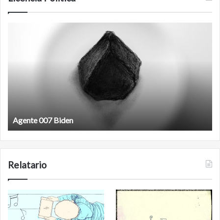
Agente
F
007
an
Biden
Agente 007 Biden
Relatario