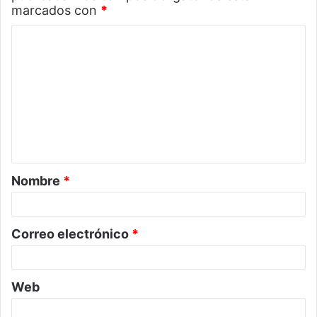
marcados con
*
C
o
m
e
n
t
a
Nombre
*
r
i
o
Correo electrónico
*
*
Web