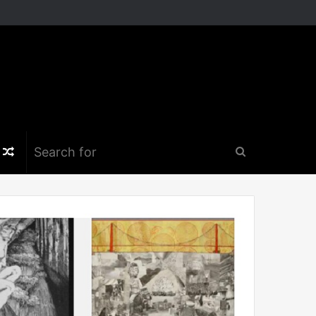
k
er
nstagram
Random
Search
Article
for