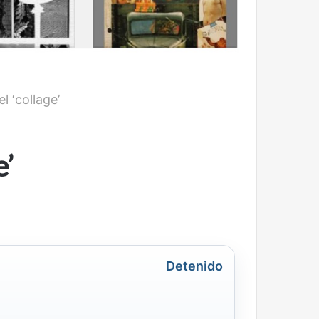
l ‘collage’
e’
Detenido