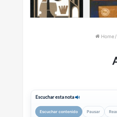
Home
/
A
Escuchar esta nota
Escuchar contenido
Pausar
Rea