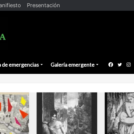
nifiesto
Presentación
a de emergencias
Galería emergente
Faceboo
Twitt
I