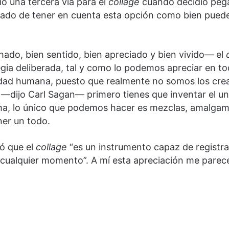
rió una tercera vía para el
collage
cuando decidió pega
ado de tener en cuenta esta opción como bien puede v
ado, bien sentido, bien apreciado y bien vivido— el
gia deliberada, tal y como lo podemos apreciar en t
vidad humana, puesto que realmente no somos los crea
dijo Carl Sagan— primero tienes que inventar el univ
ma, lo único que podemos hacer es mezclas, amalgama
er un todo.
mó que el
collage
“es un instrumento capaz de registrar
n cualquier momento”. A mí esta apreciación me parec