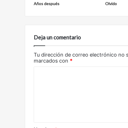
Años después
Olvido
Reformulación
Nueva droga
Deja un comentario
Tu dirección de correo electrónico no 
marcados con
*
C
o
m
e
n
t
a