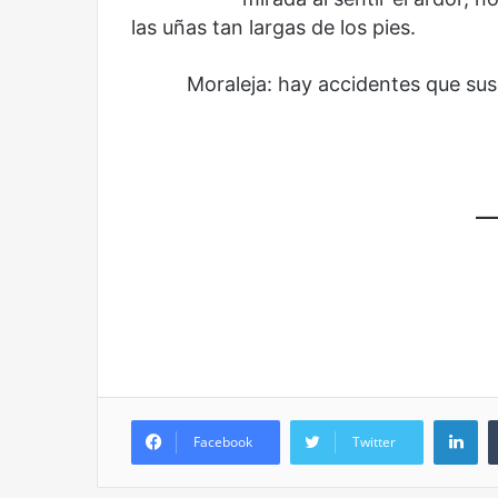
Olvido
El dragón
las uñas tan largas de los pies.
Moraleja: hay accidentes que suscit
Li
Facebook
Twitter