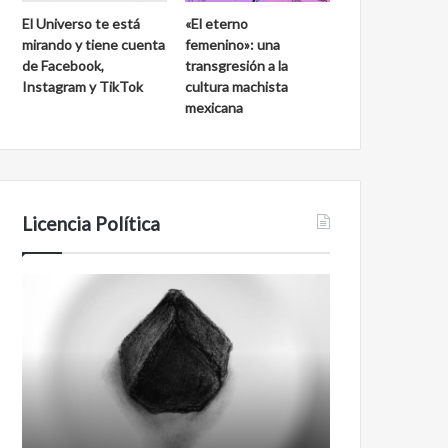
El Universo te está
«El eterno
mirando y tiene cuenta
femenino»: una
de Facebook,
transgresión a la
Instagram y TikTok
cultura machista
mexicana
Licencia Política
Agente
Film
007
antineoliberal
Biden