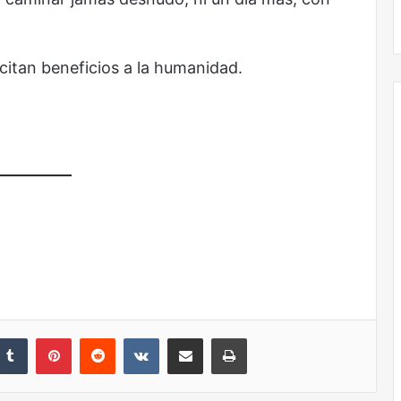
No murió de amor
an beneficios a la humanidad.
nkedIn
Tumblr
Pinterest
Reddit
VKontakte
Share via Email
Print