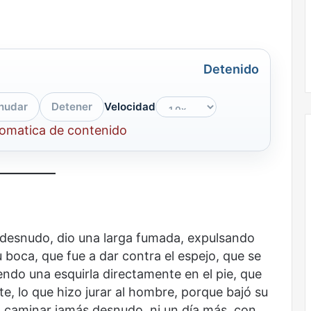
la
onal
Nunca más sin todas las voces: la
diversidad
un nuevo espacio
diversidad de la letras mexicanas en
de
ultura
una nueva colección digital
la
Detenido
letras
mexicanas
en
nudar
Detener
Velocidad
una
nueva
tomatica de contenido
colección
digital
No
murió
de
amor
 desnudo, dio una larga fumada, expulsando
 boca, que fue a dar contra el espejo, que se
endo una esquirla directamente en el pie, que
, lo que hizo jurar al hombre, porque bajó su
no caminar jamás desnudo, ni un día más, con