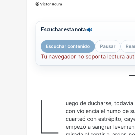
Víctor Roura
mirada
nuevo
Abre la Sala Naci
diferente
espacio
Cine, futbol y América Latina: una
Contemporánea, 
para
mirada diferente
para el arte y la c
el
Escuchar esta nota
arte
y
la
Escuchar contenido
Pausar
Rea
cultura
Tu navegador no soporta lectura au
Olvido
El
dragón
L
uego de ducharse, todavía
con violencia el humo de su
cuarteó con estrépito, cay
empezó a sangrar levemente
mirada al sentir el ardor, 