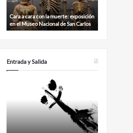
exposición
norte
en
de
Cara a cara con la muerte: exposición
Minanbé, la c
el
la
en el Museo Nacional de San Carlos
norte de la b
Museo
biosfera
Nacional
de
de
Calakmul
San
Carlos
Entrada y Salida
Certezas
Años
después