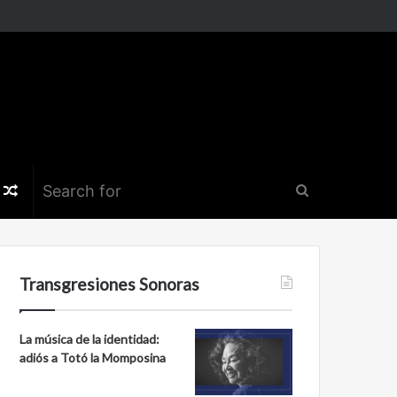
k
er
nstagram
Random
Search
Article
for
Transgresiones Sonoras
La música de la identidad:
adiós a Totó la Momposina