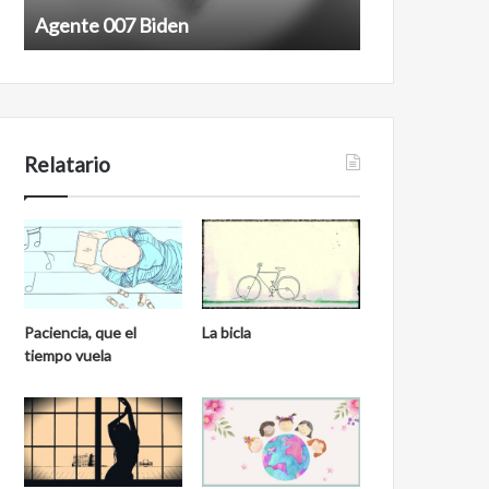
Agente 007 Biden
Film antineoli
Relatario
Paciencia, que el
La bicla
tiempo vuela