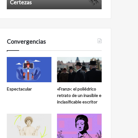
Certezas
Años despué
Convergencias
Espectacular
«Franz»: el poliédrico
retrato de un inasible e
inclasificable escritor