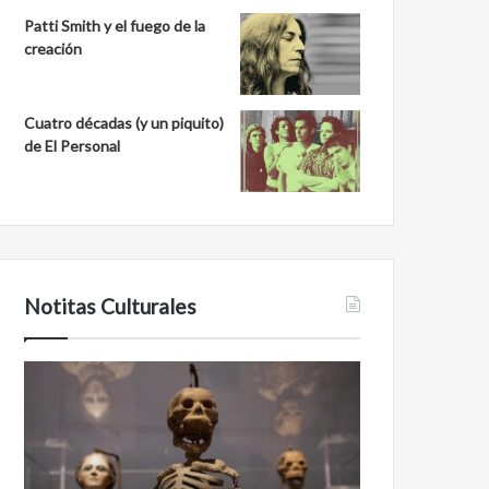
Patti Smith y el fuego de la
creación
Cuatro décadas (y un piquito)
de El Personal
Notitas Culturales
Cara
Minanbé,
a
la
cara
ciudad
con
maya
la
virgen
muerte:
al