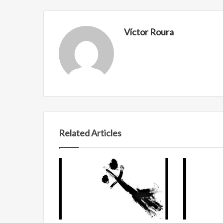
Víctor Roura
Related Articles
Reformulación
Nueva
droga