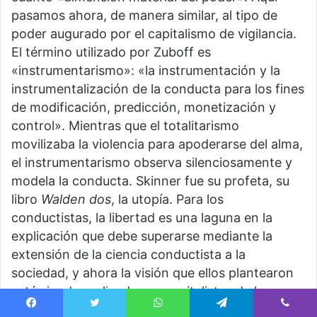
pasamos ahora, de manera similar, al tipo de
poder augurado por el capitalismo de vigilancia.
El término utilizado por Zuboff es
«instrumentarismo»: «la instrumentación y la
instrumentalización de la conducta para los fines
de modificación, predicción, monetización y
control». Mientras que el totalitarismo
movilizaba la violencia para apoderarse del alma,
el instrumentarismo observa silenciosamente y
modela la conducta. Skinner fue su profeta, su
libro
Walden dos
, la utopía. Para los
conductistas, la libertad es una laguna en la
explicación que debe superarse mediante la
extensión de la ciencia conductista a la
sociedad, y ahora la visión que ellos plantearon
está siendo realizada por capitalistas de la
vigilancia que buscan «sustituir la sociedad por la
Facebook
Twitter
WhatsApp
Telegram
Viber