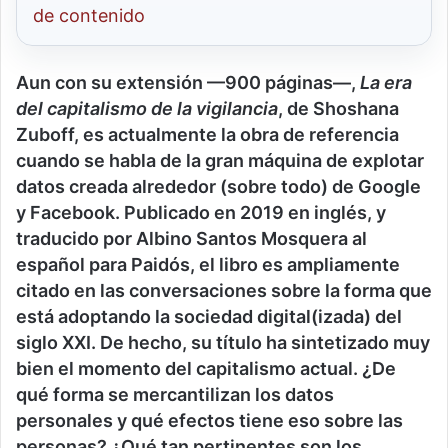
de contenido
Aun con su extensión —900 páginas—,
La era
del capitalismo de la vigilancia
, de Shoshana
Zuboff,
es actualmente la obra de referencia
cuando se habla de la gran máquina de explotar
datos creada alrededor
(sobre todo)
de Google
y Facebook. Publicado en 2019
en inglés
,
y
traducido por Albino Santos Mosquera al
español para Paidós,
el libro
es
ampliamente
citado en las conversaciones sobre la forma que
está adoptando la sociedad digital(izada) del
siglo XXI.
De hecho,
su título
ha sintetizado muy
bien
el
momento del capitalismo
actual
. ¿De
qué forma se mercantilizan los datos
personales y qué efectos tiene eso sobre las
personas? ¿Qué tan pertinentes son los