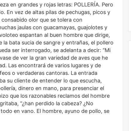
 reza en grandes y rojas letras: POLLERÍA. Pero
o. En vez de altas pilas de pechugas, picos y
 consabido olor que se tolera con
muchas jaulas con guacamayas, guajolotes y
revoloteo espantan al buen hombre que dirige,
e la bata sucia de sangre y entrañas, el pollero
ueda ser interrogado, se adelanta a decir: “Mi
írvase de ver la gran variedad de aves que he
ad. Las encontrará de varios lugares y de
Obradorista
 feos o verdaderas cantoras. La entrada
aba su cliente de entender lo que escucha,
pollería, dinero en mano, para presenciar el
hizo que los razonables reclamos del hombre
 gritaba, “¿han perdido la cabeza? ¿No
 todo en vano. El hombre, ayuno de pollo, se
Obradorista