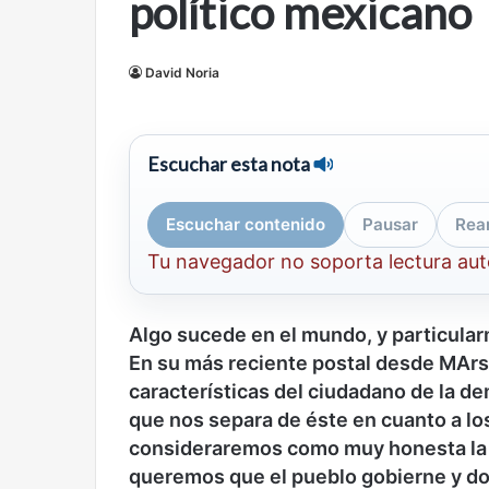
político mexicano
mirada
nuevo
Abre la Sala Naci
diferente
espacio
Cine, futbol y América Latina: una
Contemporánea, 
para
David Noria
mirada diferente
para el arte y la c
el
arte
y
la
Escuchar esta nota
cultura
Escuchar contenido
Pausar
Rea
Tu navegador no soporta lectura au
Años
Olvido
después
Algo sucede en el mundo, y particular
En su más reciente postal desde MArse
características del ciudadano de la d
que nos separa de éste en cuanto a los
consideraremos como muy honesta la d
queremos que el pueblo gobierne y do