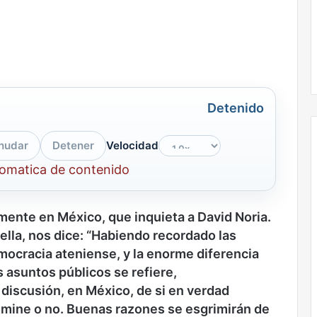
la
onal
Nunca más sin todas las voces: la
diversidad
un nuevo espacio
diversidad de la letras mexicanas en
de
ultura
una nueva colección digital
la
letras
mexicanas
en
Detenido
una
nueva
nudar
Detener
Velocidad
colección
digital
tomatica de contenido
El
dragón
mente en México, que inquieta a David Noria.
lla, nos dice: “Habiendo recordado las
emocracia ateniense, y la enorme diferencia
 asuntos públicos se refiere,
iscusión, en México, de si en verdad
mine o no. Buenas razones se esgrimirán de