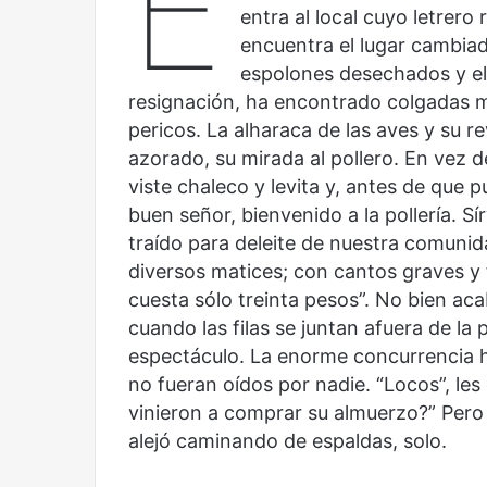
É
entra al local cuyo letrero
encuentra el lugar cambiad
espolones desechados y el
resignación, ha encontrado colgadas 
pericos. La alharaca de las aves y su 
azorado, su mirada al pollero. En vez d
viste chaleco y levita y, antes de que p
buen señor, bienvenido a la pollería. S
traído para deleite de nuestra comunid
Reformulación
Nueva
diversos matices; con cantos graves y
droga
cuesta sólo treinta pesos”. No bien ac
cuando las filas se juntan afuera de la 
espectáculo. La enorme concurrencia 
no fueran oídos por nadie. “Locos”, les
vinieron a comprar su almuerzo?” Pero
alejó caminando de espaldas, solo.
Reformulación
Nueva droga