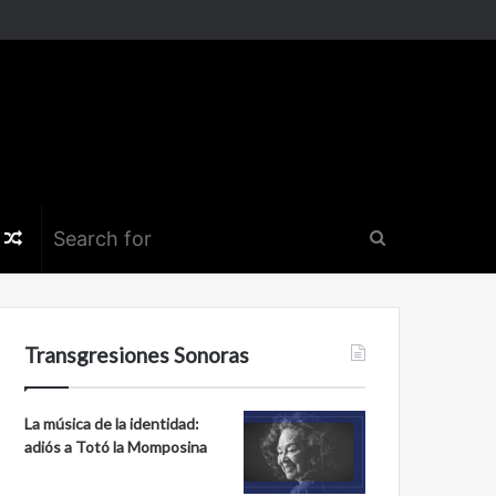
k
er
nstagram
Random
Search
Article
for
Transgresiones Sonoras
La música de la identidad:
adiós a Totó la Momposina