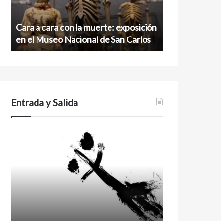
exposición
norte
en
de
Cara a cara con la muerte: exposición
Minanbé, la c
el
la
en el Museo Nacional de San Carlos
norte de la b
Museo
biosfera
Nacional
de
de
Calakmul
San
Carlos
Entrada y Salida
No
Feminismo
murió
de
amor