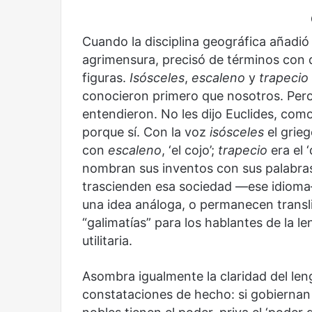
Cuando la disciplina geográfica añadió
agrimensura, precisó de términos con
figuras.
Isósceles
,
escaleno
y
trapecio
conocieron primero que nosotros. Pero 
entendieron. No les dijo Euclides, como
porque sí. Con la voz
isósceles
el grieg
con
escaleno
, ‘el cojo’;
trapecio
era el 
nombran sus inventos con sus palabras.
trascienden esa sociedad —ese idioma
una idea análoga, o permanecen transli
“galimatías” para los hablantes de la 
utilitaria.
Asombra igualmente la claridad del leng
constataciones de hecho: si gobiernan p