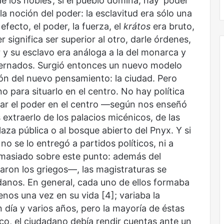
de los nobles’; si el pueblo domina, hay ‘poder
 la noción del poder: la esclavitud era sólo una
efecto, el poder, la fuerza, el
krátos
era bruto,
 significa ser superior al otro, darle órdenes,
lar y su esclavo era análoga a la del monarca y
gobernados. Surgió entonces un nuevo modelo
ión del nuevo pensamiento: la ciudad. Pero
no para situarlo en el centro. No hay política
olocar el poder en el centro —según nos enseñó
 extraerlo de los palacios micénicos, de las
plaza pública o al bosque abierto del Pnyx. Y si
no se lo entregó a partidos políticos, ni a
demasiado sobre este punto: además del
ron los griegos—, las magistraturas se
danos. En general, cada uno de ellos formaba
enos una vez en su vida [4]; variaba la
 día y varios años, pero la mayoría de éstas
lico, el ciudadano debía rendir cuentas ante un