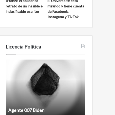
«Franz»: el poliédrico
El Universo te está
retrato de un inasible e
mirando y tiene cuenta
inclasificable escritor
de Facebook,
Instagram y TikTok
Licencia Política
Agente
Film
007
antineoliberal
Biden
Agente 007 Biden
Film antineoli