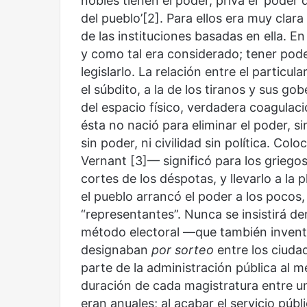
nobles tienen el poder, priva el ‘poder 
del pueblo’[2]. Para ellos era muy clara
de las instituciones basadas en ella. En 
y como tal era considerado; tener poder
legislarlo. La relación entre el particu
el súbdito, a la de los tiranos y sus 
del espacio físico, verdadera coagulac
ésta no nació para eliminar el poder, si
sin poder, ni civilidad sin política. C
Vernant [3]— significó para los griegos
cortes de los déspotas, y llevarlo a la 
el pueblo arrancó el poder a los pocos, 
“representantes”. Nunca se insistirá 
método electoral —que también inventa
designaban
por sorteo
entre los ciuda
parte de la administración pública al m
duración de cada magistratura entre un
eran anuales; al acabar el servicio púb