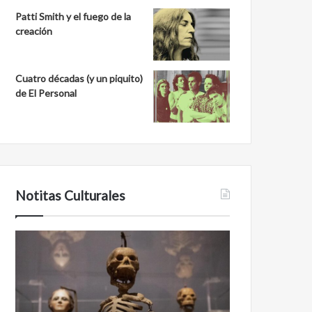
Patti Smith y el fuego de la
creación
Cuatro décadas (y un piquito)
de El Personal
Notitas Culturales
Cara
Minanbé,
a
la
cara
ciudad
con
maya
la
virgen
muerte:
al