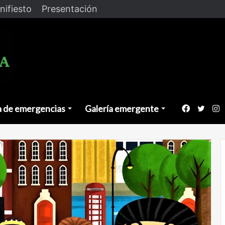
nifiesto
Presentación
a de emergencias
Galería emergente
Faceboo
Twitt
I