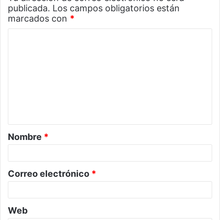
publicada.
Los campos obligatorios están
marcados con
*
C
o
m
e
n
t
a
Nombre
*
r
i
o
Correo electrónico
*
*
Web