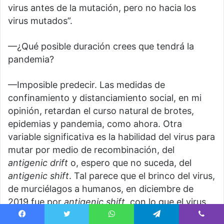
virus antes de la mutación, pero no hacia los
virus mutados”.
—¿Qué posible duración crees que tendrá la
pandemia?
—Imposible predecir. Las medidas de
confinamiento y distanciamiento social, en mi
opinión, retardan el curso natural de brotes,
epidemias y pandemia, como ahora. Otra
variable significativa es la habilidad del virus para
mutar por medio de recombinación, del
antigenic drift
o, espero que no suceda, del
antigenic shift
. Tal parece que el brinco del virus,
de murciélagos a humanos, en diciembre de
2019 fue por
antigenic shift
, con lo que el virus
adquirió la capacidad de infectar células
Facebook
Twitter
WhatsApp
Telegram
Viber