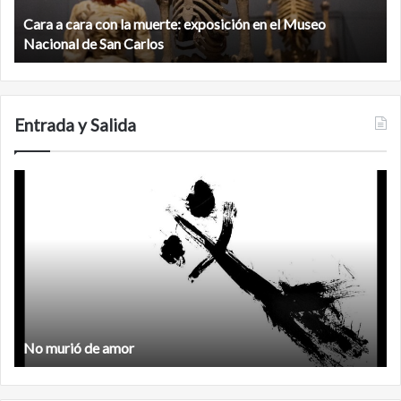
de
exposición en el Museo
la
Minanbé, la ciudad maya virgen a
biosfera
Calakmul
de
Calakmul
Entrada y Salida
Feminismo
Feminismo