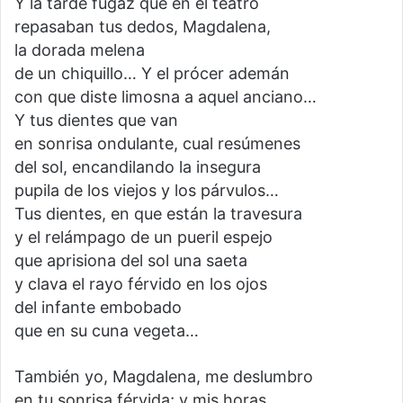
Y la tarde fugaz que en el teatro
repasaban tus dedos, Magdalena,
la dorada melena
de un chiquillo… Y el prócer ademán
con que diste limosna a aquel anciano…
Y tus dientes que van
en sonrisa ondulante, cual resúmenes
del sol, encandilando la insegura
pupila de los viejos y los párvulos…
Tus dientes, en que están la travesura
y el relámpago de un pueril espejo
que aprisiona del sol una saeta
y clava el rayo férvido en los ojos
del infante embobado
que en su cuna vegeta…
También yo, Magdalena, me deslumbro
en tu sonrisa férvida; y mis horas