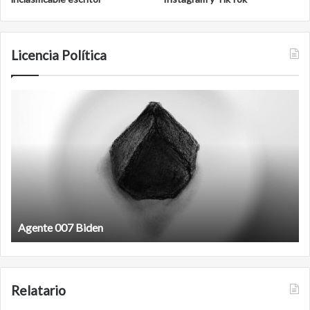
Licencia Política
Film
antineoliberal
Film antineoliberal
Relatario