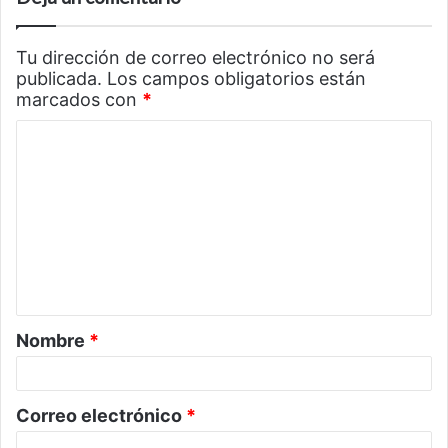
Tu dirección de correo electrónico no será
publicada.
Los campos obligatorios están
marcados con
*
C
o
m
e
n
t
a
Nombre
*
r
i
o
Correo electrónico
*
*