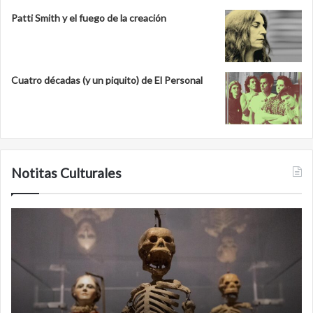
Patti Smith y el fuego de la creación
Cuatro décadas (y un piquito) de El Personal
Notitas Culturales
Minanbé,
la
ciudad
maya
virgen
al
norte