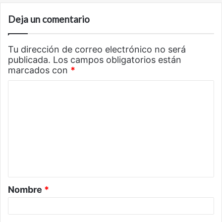
Deja un comentario
Tu dirección de correo electrónico no será
publicada.
Los campos obligatorios están
marcados con
*
C
o
m
e
n
t
a
Nombre
*
r
i
o