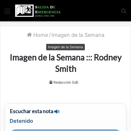
Menu
S
fo
Home
/
Imagen de la Semana
Imagen de la Semana
Imagen de la Semana ::: Rodney
Smith
Redacción SdE
Escuchar esta nota
Detenido