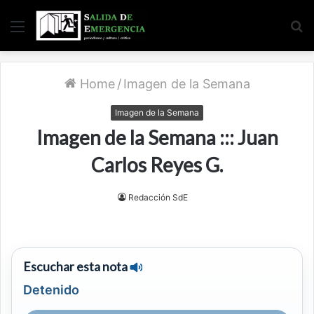
Menu
S
fo
Home
/
Imagen de la Semana
Imagen de la Semana
Imagen de la Semana ::: Juan
Carlos Reyes G.
Redacción SdE
Escuchar esta nota
Detenido