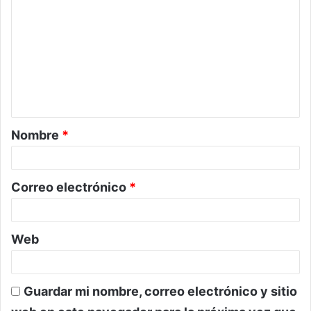
o
m
e
n
t
a
Nombre
*
r
i
o
Correo electrónico
*
*
Web
Guardar mi nombre, correo electrónico y sitio