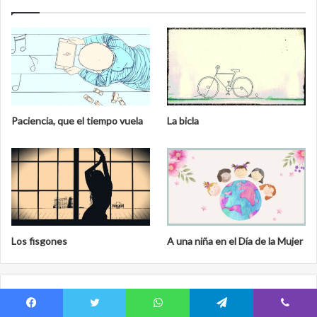
Paciencia, que el tiempo vuela
La bicla
Los fisgones
A una niña en el Día de la Mujer
Cristal de Aliento
Facebook
Twitter
WhatsApp
Telegram
Viber