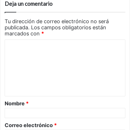
Deja un comentario
Tu dirección de correo electrónico no será
publicada.
Los campos obligatorios están
marcados con
*
C
o
m
e
n
t
a
Nombre
*
r
i
o
Correo electrónico
*