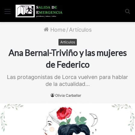
Menu
S
fo
Home
/
Artículos
Artículos
Ana Bernal-Triviño y las mujeres
de Federico
Las protagonistas de Lorca vuelven para hablar
de la actualidad...
Olivia Carballar