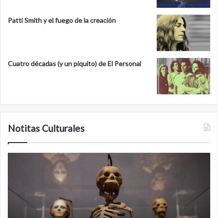
Patti Smith y el fuego de la creación
Cuatro décadas (y un piquito) de El Personal
Notitas Culturales
Minanbé,
la
ciudad
maya
virgen
al