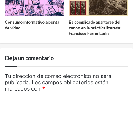
Consumo informativo a punta
Es complicado apartarse del
de video
canon en la práctica literaria:
Francisco Ferrer Lerín
Deja un comentario
Tu dirección de correo electrónico no será
publicada.
Los campos obligatorios están
marcados con
*
C
o
m
e