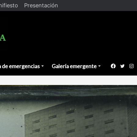
ifiesto
Presentación
a de emergencias
Galería emergente
Faceboo
Twitt
I