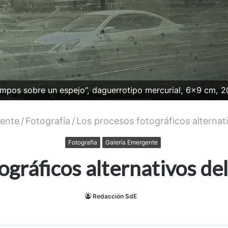
iempos sobre un espejo”, daguerrotipo mercurial, 6x9 cm, 
gente
/
Fotografía
/
Los procesos fotográficos alternati
Fotografía
Galería Emergente
ográficos alternativos del
Redacción SdE