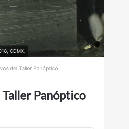
2018, CDMX.
vos del Taller Panóptico
 Taller Panóptico