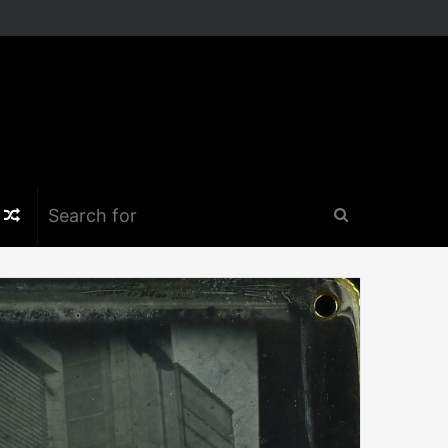
k
er
nstagram
Random
Search
Article
for